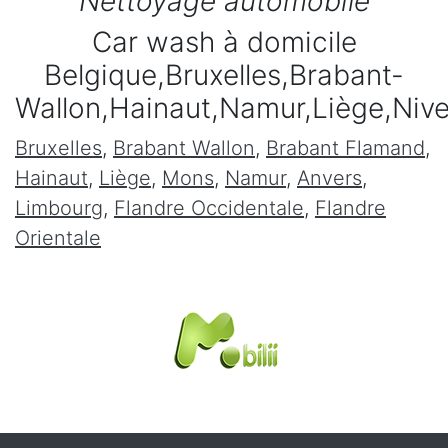
Nettoyage automobile
Car wash à domicile
Belgique,Bruxelles,Brabant-
Wallon,Hainaut,Namur,Liège,Niv
Bruxelles
,
Brabant Wallon
,
Brabant Flamand
,
Hainaut
,
Liège
,
Mons
,
Namur
,
Anvers
,
Limbourg
,
Flandre Occidentale
,
Flandre
Orientale