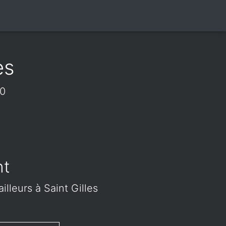
es
60
nt
illeurs à Saint Gilles