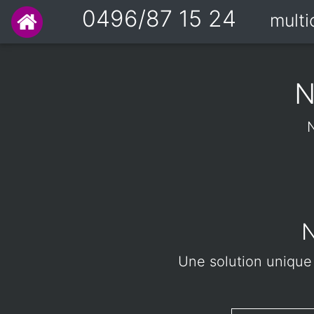
0496/87 15 24
mult
N
N
N
Une solution unique à