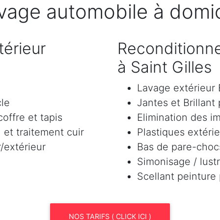
vage automobile à domic
érieur
Reconditionne
à Saint Gilles
Lavage extérieu
cle
Jantes et Brillant
offre et tapis
Elimination des i
et traitement cuir
Plastiques extéri
/extérieur
Bas de pare-chocs
Simonisage / lustr
Scellant peinture
NOS TARIFS ( CLICK ICI )