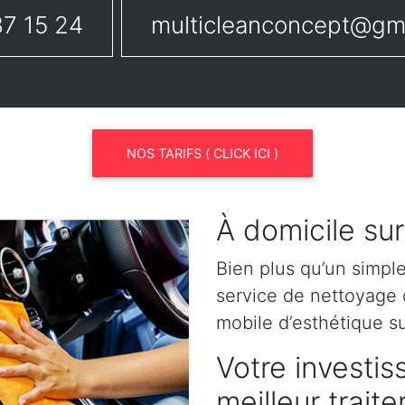
7 15 24
multicleanconcept@gm
NOS TARIFS ( CLICK ICI )
À domicile sur
Bien plus qu’un simpl
service de nettoyage o
mobile d’esthétique sur
Votre investis
meilleur trait