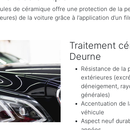
ules de céramique offre une protection de la pe
res) de la voiture grâce à l’application d’un film
Traitement cé
Deurne
Résistance de la 
extérieures (excr
déneigement, rayon
générales)
Accentuation de la
véhicule
Aspect neuf durab
années