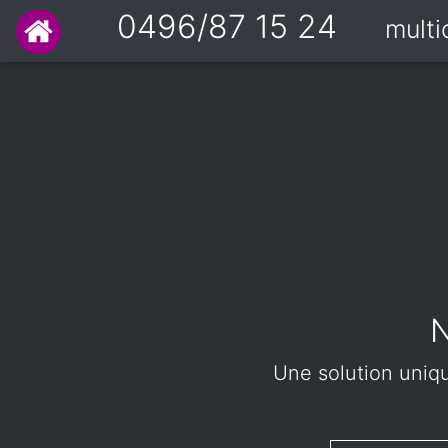
0496/87 15 24
mult
N
Une solution uniqu