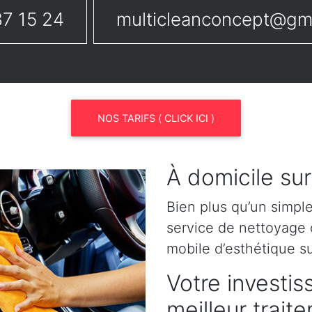
7 15 24
multicleanconcept@gm
NOS TARIFS ( CLICK ICI )
À domicile su
Bien plus qu’un simpl
service de nettoyage o
mobile d’esthétique s
Votre investis
meilleur trai