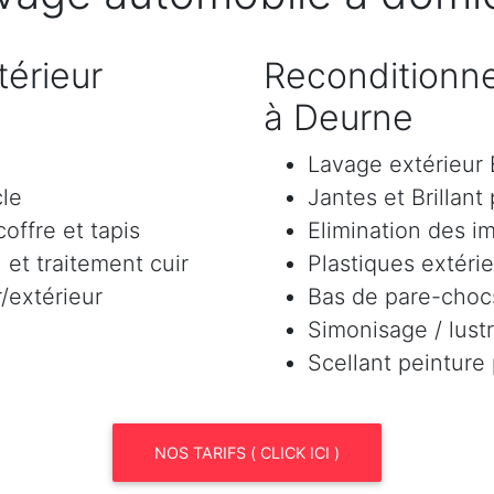
érieur
Reconditionne
à Deurne
Lavage extérieu
cle
Jantes et Brillant
offre et tapis
Elimination des i
et traitement cuir
Plastiques extéri
/extérieur
Bas de pare-chocs
Simonisage / lustr
Scellant peinture
NOS TARIFS ( CLICK ICI )