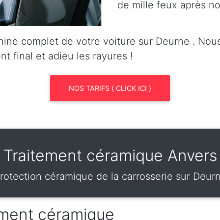
de mille feux après no
ine complet de votre voiture sur Deurne . No
nt final et adieu les rayures !
NOS TARIFS ( CLICK ICI )
Traitement céramique Anvers
rotection céramique de la carrosserie sur Deur
tement céramique