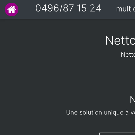
0496/87 15 24
mult
Nett
Nett
N
Une solution unique à vo