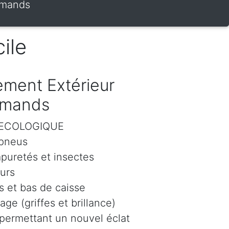
 Amands
ile
ment Extérieur
 Amands
r ECOLOGIQUE
 pneus
mpuretés et insectes
eurs
 et bas de caisse
age (griffes et brillance)
 permettant un nouvel éclat