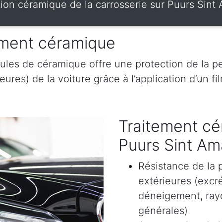
tion céramique de la carrosserie sur Puurs Sint
tement céramique
ules de céramique offre une protection de la pe
res) de la voiture grâce à l’application d’un film
Traitement cé
Puurs Sint A
Résistance de la 
extérieures (excr
déneigement, rayon
générales)