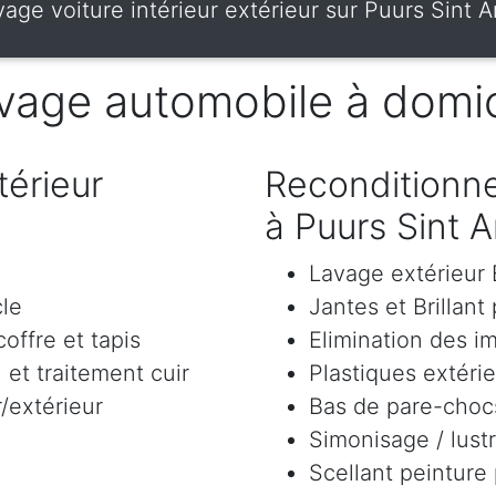
age voiture intérieur extérieur sur Puurs Sint
vage automobile à domic
érieur
Reconditionne
à Puurs Sint
Lavage extérieu
cle
Jantes et Brillant
offre et tapis
Elimination des i
et traitement cuir
Plastiques extéri
/extérieur
Bas de pare-chocs
Simonisage / lustr
Scellant peinture