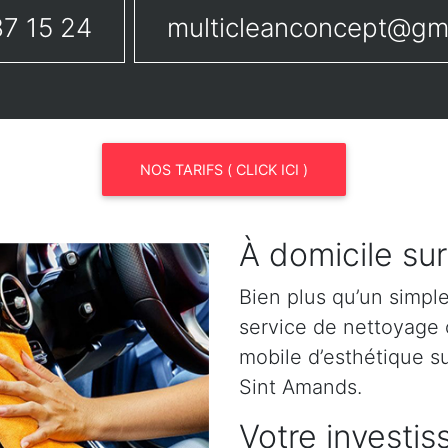
7 15 24
multicleanconcept@gm
NOS TARIFS ( CLICK ICI )
À domicile su
Bien plus qu’un simpl
service de nettoyage o
mobile d’esthétique s
Sint Amands.
Votre investis