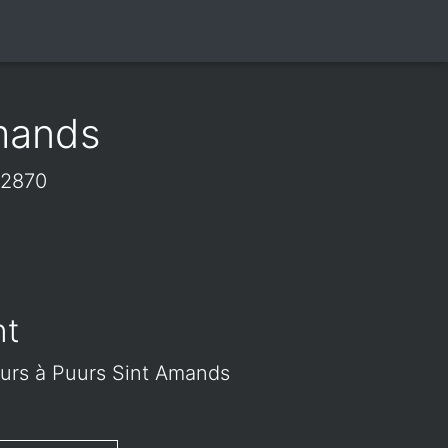
mands
 2870
nt
leurs à Puurs Sint Amands