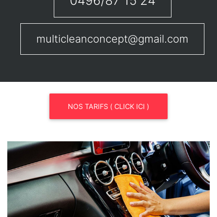
0496/87 15 24
multicleanconcept@gmail.com
NOS TARIFS ( CLICK ICI )