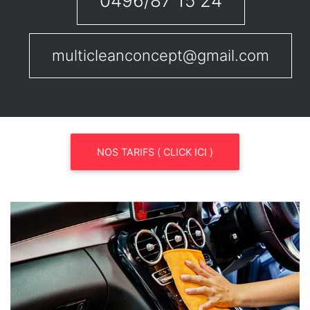
0496/87 15 24
multicleanconcept@gmail.com
NOS TARIFS ( CLICK ICI )