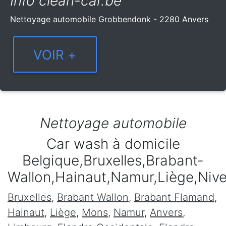
Info clean-car.be
Nettoyage automobile Grobbendonk - 2280 Anvers
Nettoyage automobile
Car wash à domicile
Belgique,Bruxelles,Brabant-
Wallon,Hainaut,Namur,Liège,Niv
Bruxelles
,
Brabant Wallon
,
Brabant Flamand
,
Hainaut
,
Liège
,
Mons
,
Namur
,
Anvers
,