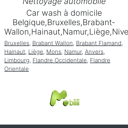
Nettoyage automobile
Car wash à domicile
Belgique,Bruxelles,Brabant-
Wallon,Hainaut,Namur,Liège,Niv
Bruxelles
,
Brabant Wallon
,
Brabant Flamand
,
Hainaut
,
Liège
,
Mons
,
Namur
,
Anvers
,
Limbourg
,
Flandre Occidentale
,
Flandre
Orientale