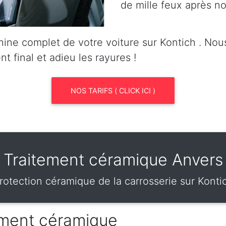
de mille feux après no
ine complet de votre voiture sur Kontich . No
nt final et adieu les rayures !
NOS TARIFS ( CLICK ICI )
Traitement céramique Anvers
rotection céramique de la carrosserie sur Konti
tement céramique