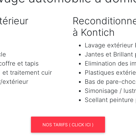
érieur
Reconditionne
à Kontich
Lavage extérieu
cle
Jantes et Brillant
offre et tapis
Elimination des i
et traitement cuir
Plastiques extéri
/extérieur
Bas de pare-chocs
Simonisage / lustr
Scellant peinture
NOS TARIFS ( CLICK ICI )