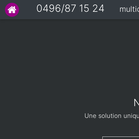
0496/87 15 24
mult
N
Une solution unique