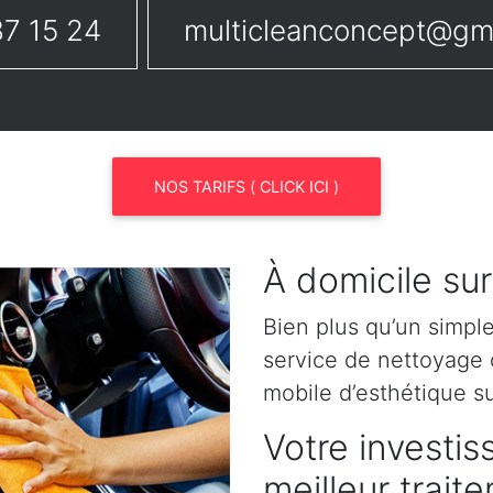
7 15 24
multicleanconcept@gm
NOS TARIFS ( CLICK ICI )
À domicile su
Bien plus qu’un simpl
service de nettoyage o
mobile d’esthétique s
Votre investis
meilleur trait