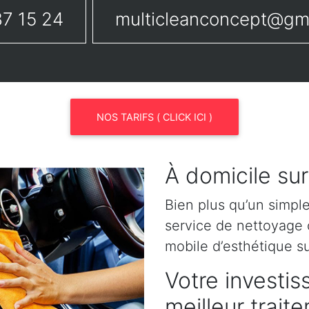
7 15 24
multicleanconcept@gm
NOS TARIFS ( CLICK ICI )
À domicile sur
Bien plus qu’un simpl
service de nettoyage o
mobile d’esthétique s
Votre investis
meilleur trait