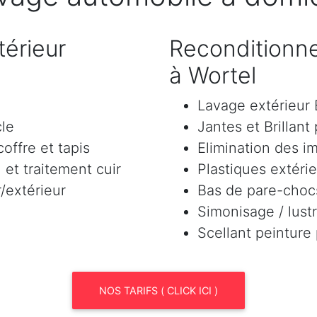
érieur
Reconditionne
à Wortel
Lavage extérieu
cle
Jantes et Brillant
offre et tapis
Elimination des i
et traitement cuir
Plastiques extéri
/extérieur
Bas de pare-chocs
Simonisage / lustr
Scellant peinture
NOS TARIFS ( CLICK ICI )