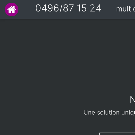
0496/87 15 24
mult
N
Une solution uniqu