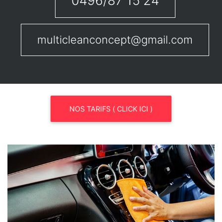
0496/87 15 24
multicleanconcept@gmail.com
NOS TARIFS ( CLICK ICI )