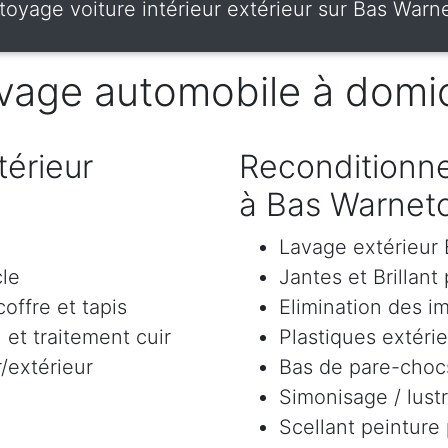
toyage voiture intérieur extérieur sur Bas Warn
vage automobile à domic
érieur
Reconditionne
à Bas Warnet
Lavage extérieu
cle
Jantes et Brillant
offre et tapis
Elimination des i
et traitement cuir
Plastiques extéri
/extérieur
Bas de pare-chocs
Simonisage / lustr
Scellant peinture