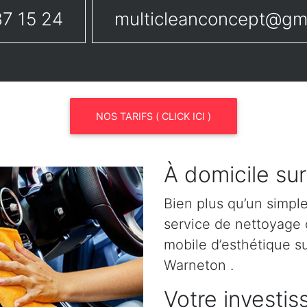
7 15 24
multicleanconcept@gm
NOS TARIFS ( CLICK ICI )
À domicile su
Bien plus qu’un simpl
service de nettoyage o
mobile d’esthétique 
Warneton .
Votre investis