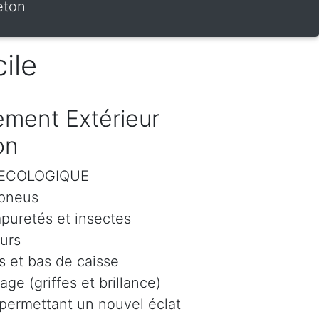
eton
ile
ment Extérieur
on
r ECOLOGIQUE
 pneus
mpuretés et insectes
eurs
 et bas de caisse
age (griffes et brillance)
 permettant un nouvel éclat