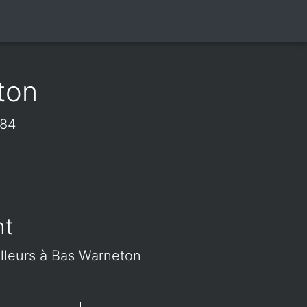
ton
784
nt
ailleurs à Bas Warneton