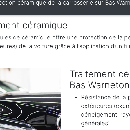
ection céramique de la carrosserie sur Bas War
tement céramique
ules de céramique offre une protection de la pe
res) de la voiture grâce à l’application d’un film
Traitement cé
Bas Warneton
Résistance de la 
extérieures (excr
déneigement, rayon
générales)