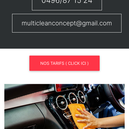
0496/87 15 24
multicleanconcept@gmail.com
NOS TARIFS ( CLICK ICI )