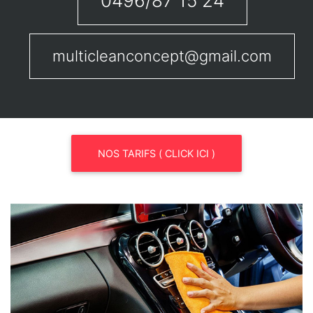
0496/87 15 24
multicleanconcept@gmail.com
NOS TARIFS ( CLICK ICI )