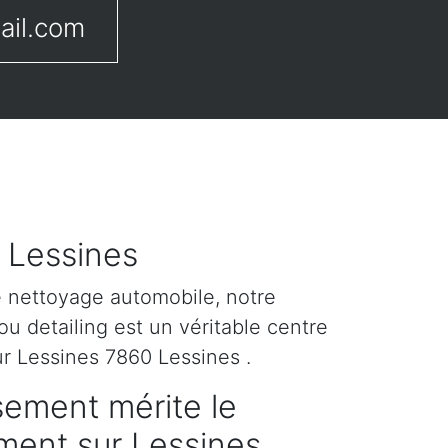
ail.com
r Lessines
e nettoyage automobile, notre
u detailing est un véritable centre
ur Lessines 7860 Lessines .
sement mérite le
ement sur Lessines