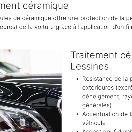
tement céramique
ules de céramique offre une protection de la pe
res) de la voiture grâce à l’application d’un film
Traitement cé
Lessines
Résistance de la 
extérieures (excr
déneigement, rayon
générales)
Accentuation de la
véhicule
Aspect neuf durab