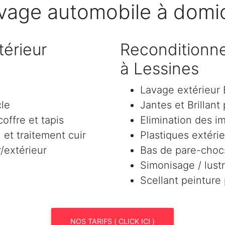
vage automobile à domic
érieur
Reconditionne
à Lessines
Lavage extérieu
cle
Jantes et Brillant
offre et tapis
Elimination des i
et traitement cuir
Plastiques extéri
/extérieur
Bas de pare-chocs
Simonisage / lustr
Scellant peinture
NOS TARIFS ( CLICK ICI )