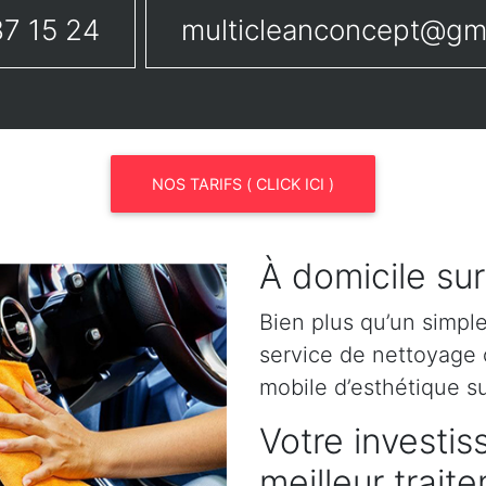
7 15 24
multicleanconcept@gm
NOS TARIFS ( CLICK ICI )
À domicile su
Bien plus qu’un simpl
service de nettoyage o
mobile d’esthétique s
Votre investis
meilleur trait