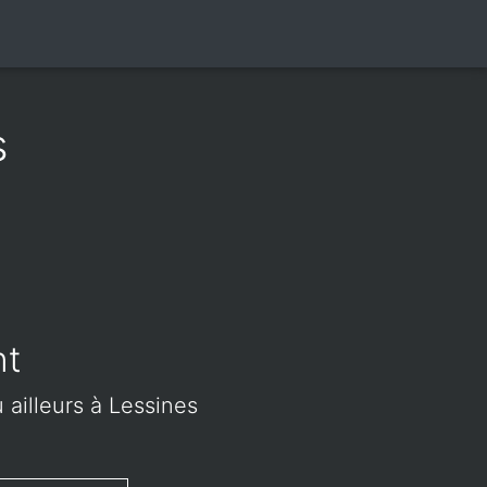
s
nt
 ailleurs à Lessines