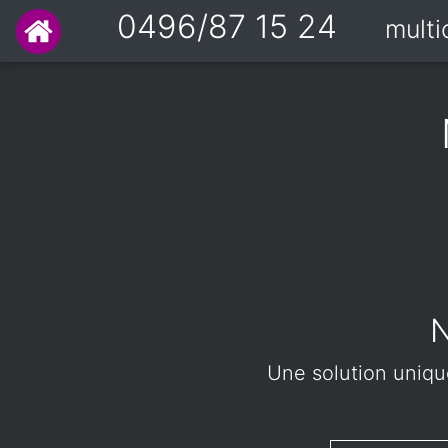
0496/87 15 24
mult
N
Une solution unique