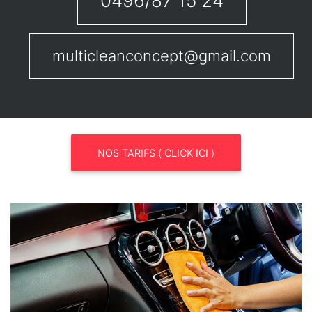
0496/87 15 24
multicleanconcept@gmail.com
NOS TARIFS ( CLICK ICI )