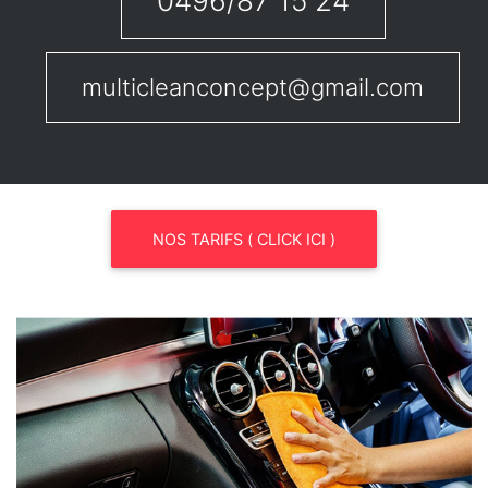
0496/87 15 24
multicleanconcept@gmail.com
NOS TARIFS ( CLICK ICI )