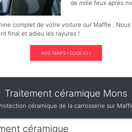
de mille feux après no
ine complet de votre voiture sur Maffle . Nou
nt final et adieu les rayures !
NOS TARIFS ( CLICK ICI )
Traitement céramique Mons
Protection céramique de la carrosserie sur Maffl
tement céramique