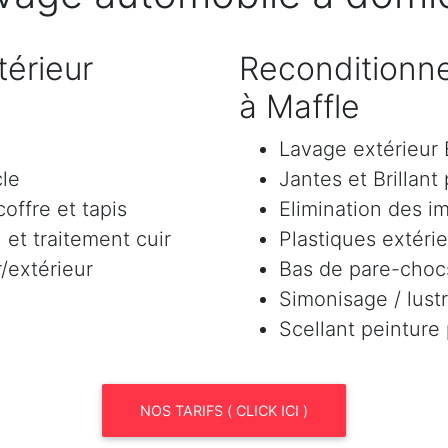
érieur
Reconditionne
à Maffle
Lavage extérieu
cle
Jantes et Brillant
offre et tapis
Elimination des i
et traitement cuir
Plastiques extéri
/extérieur
Bas de pare-chocs
Simonisage / lustr
Scellant peinture
NOS TARIFS ( CLICK ICI )