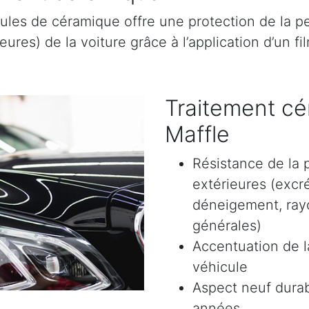
ules de céramique offre une protection de la pe
res) de la voiture grâce à l’application d’un film
Traitement cé
Maffle
Résistance de la 
extérieures (excr
déneigement, rayon
générales)
Accentuation de la
véhicule
Aspect neuf durab
années