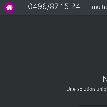
0496/87 15 24
mult
N
Une solution uniqu