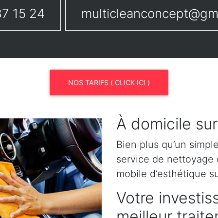
7 15 24
multicleanconcept@gm
NOS TARIFS ( CLICK ICI )
À domicile sur
Bien plus qu’un simpl
service de nettoyage o
mobile d’esthétique su
Votre investis
meilleur trait