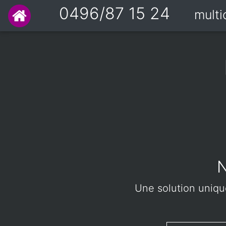
0496/87 15 24
mult
N
Une solution unique