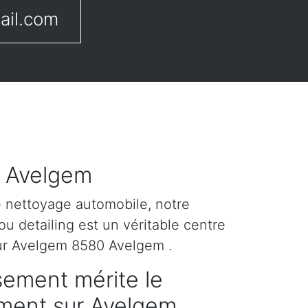
ail.com
r Avelgem
e nettoyage automobile, notre
u detailing est un véritable centre
sur Avelgem 8580 Avelgem .
sement mérite le
tement sur Avelgem