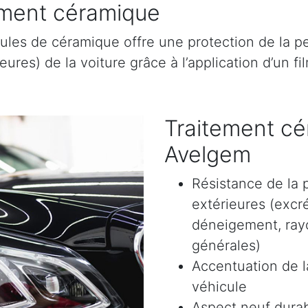
tement céramique
ules de céramique offre une protection de la pe
res) de la voiture grâce à l’application d’un film
Traitement cé
Avelgem
Résistance de la 
extérieures (excr
déneigement, rayon
générales)
Accentuation de la
véhicule
Aspect neuf durab