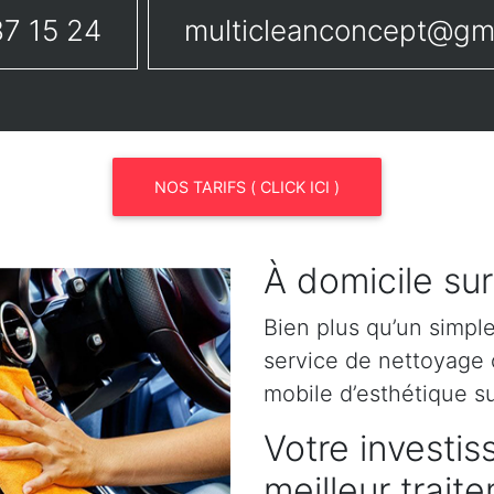
7 15 24
multicleanconcept@gm
NOS TARIFS ( CLICK ICI )
À domicile su
Bien plus qu’un simpl
service de nettoyage o
mobile d’esthétique 
Votre investis
meilleur trai