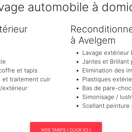
vage automobile à domic
érieur
Reconditionne
à Avelgem
Lavage extérieu
cle
Jantes et Brillant
offre et tapis
Elimination des i
et traitement cuir
Plastiques extéri
/extérieur
Bas de pare-chocs
Simonisage / lustr
Scellant peinture
NOS TARIFS ( CLICK ICI )