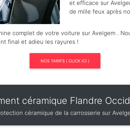
et efficace sur Avelge
de mille feux après no
ine complet de votre voiture sur Avelgem . N
nt final et adieu les rayures !
NOS TARIFS ( CLICK ICI )
ement céramique Flandre Occid
otection céramique de la carrosserie sur Avel