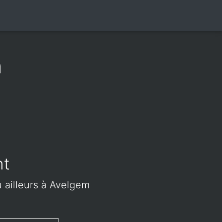
m
nt
u ailleurs à Avelgem