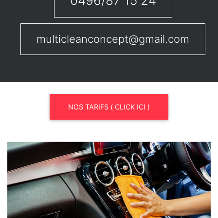
0496/87 15 24
multicleanconcept@gmail.com
NOS TARIFS ( CLICK ICI )