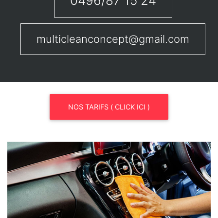
0496/87 15 24
multicleanconcept@gmail.com
NOS TARIFS ( CLICK ICI )