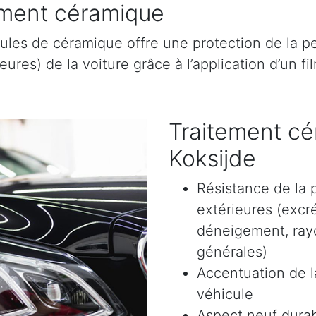
tement céramique
ules de céramique offre une protection de la pe
res) de la voiture grâce à l’application d’un film
Traitement cé
Koksijde
Résistance de la 
extérieures (excr
déneigement, rayon
générales)
Accentuation de la
véhicule
Aspect neuf durab