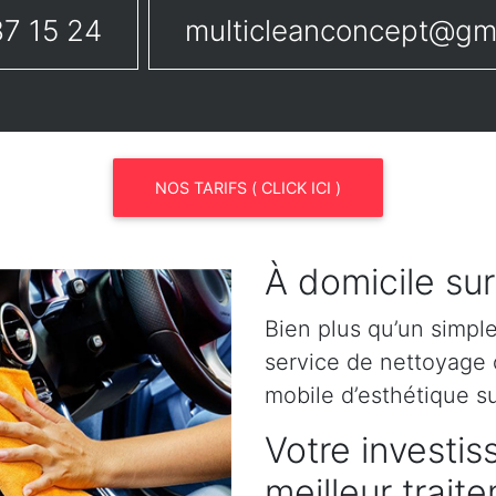
7 15 24
multicleanconcept@gm
NOS TARIFS ( CLICK ICI )
À domicile sur
Bien plus qu’un simpl
service de nettoyage o
mobile d’esthétique su
Votre investis
meilleur trait