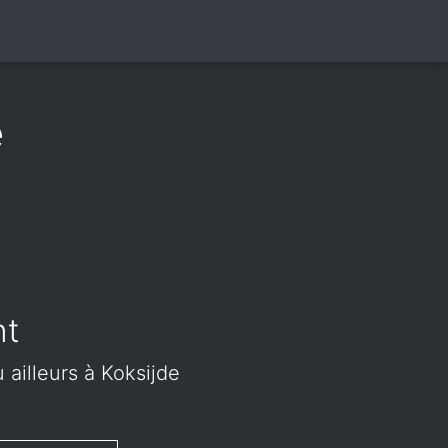
e
nt
 ailleurs à Koksijde