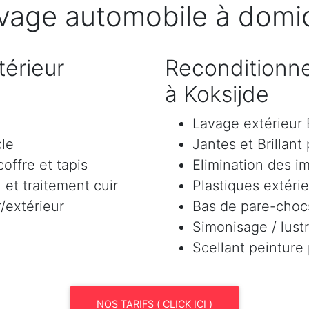
vage automobile à domic
érieur
Reconditionne
à Koksijde
Lavage extérieu
cle
Jantes et Brillant
offre et tapis
Elimination des i
et traitement cuir
Plastiques extéri
/extérieur
Bas de pare-chocs
Simonisage / lustr
Scellant peinture
NOS TARIFS ( CLICK ICI )