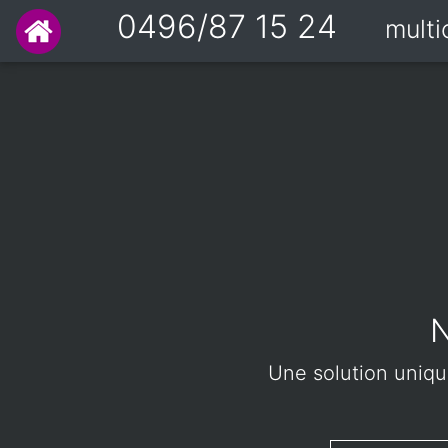
0496/87 15 24
mult
N
Une solution unique