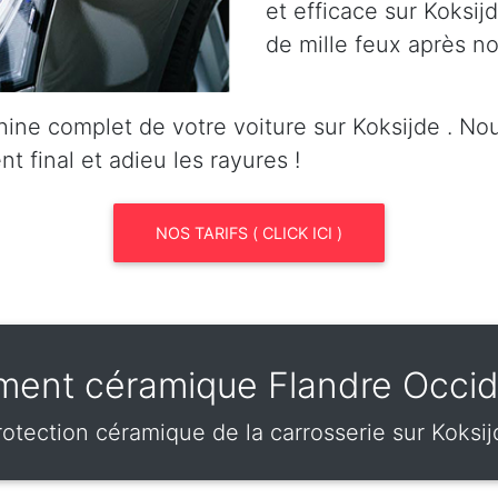
et efficace sur Koksijd
de mille feux après no
ine complet de votre voiture sur Koksijde . N
nt final et adieu les rayures !
NOS TARIFS ( CLICK ICI )
ement céramique Flandre Occid
rotection céramique de la carrosserie sur Koksij