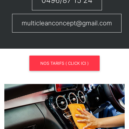
0496/87 15 24
multicleanconcept@gmail.com
NOS TARIFS ( CLICK ICI )