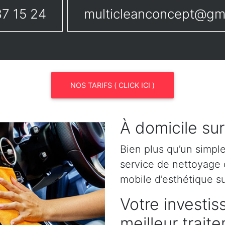
7 15 24
multicleanconcept@gm
NOS TARIFS ( CLICK ICI )
À domicile su
Bien plus qu’un simpl
service de nettoyage o
mobile d’esthétique 
Votre investis
meilleur trai