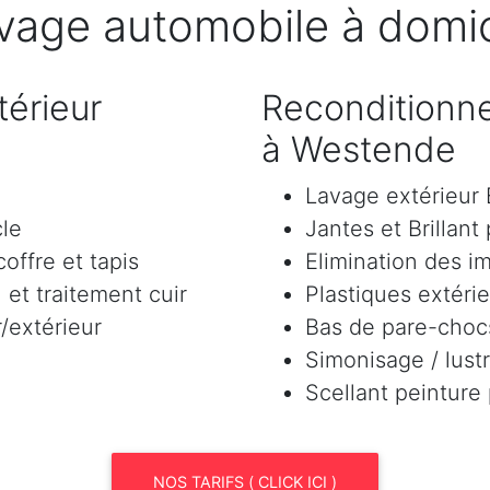
vage automobile à domic
érieur
Reconditionne
à Westende
Lavage extérieu
cle
Jantes et Brillant
offre et tapis
Elimination des i
et traitement cuir
Plastiques extéri
/extérieur
Bas de pare-chocs
Simonisage / lustr
Scellant peinture
NOS TARIFS ( CLICK ICI )