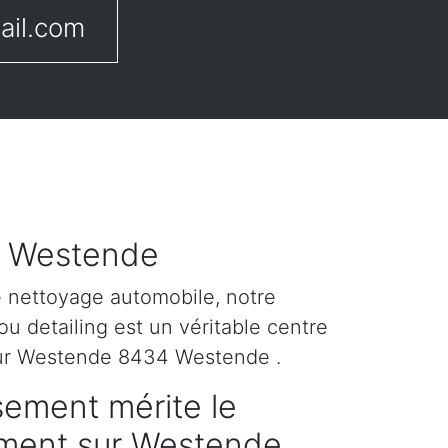
ail.com
r Westende
e nettoyage automobile, notre
u detailing est un véritable centre
sur Westende 8434 Westende .
sement mérite le
tement sur Westende