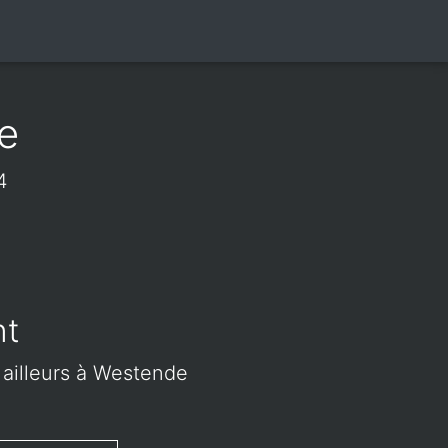
e
4
nt
u ailleurs à Westende