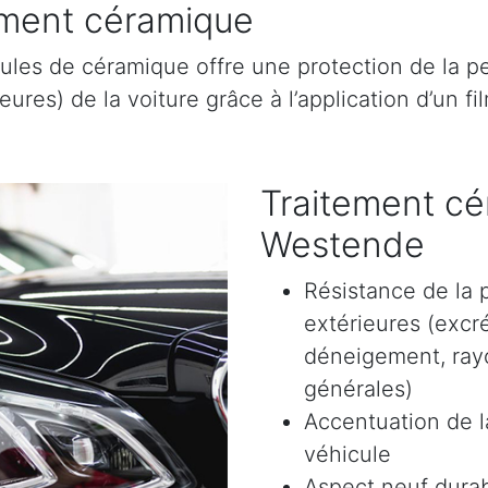
tement céramique
ules de céramique offre une protection de la pe
res) de la voiture grâce à l’application d’un film
Traitement cé
Westende
Résistance de la 
extérieures (excr
déneigement, rayon
générales)
Accentuation de la
véhicule
Aspect neuf durab