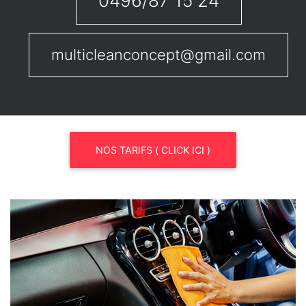
0496/87 15 24
multicleanconcept@gmail.com
NOS TARIFS ( CLICK ICI )