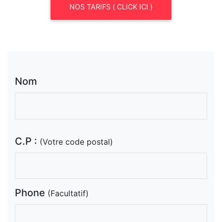
NOS TARIFS ( CLICK ICI )
Nom
C.P :
(Votre code postal)
Phone
(Facultatif)