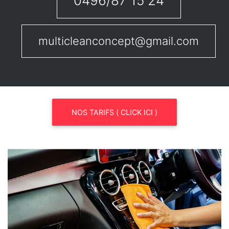
0496/87 15 24
multicleanconcept@gmail.com
NOS TARIFS ( CLICK ICI )