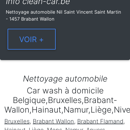
Info clean-car.be
Nettoyage automobile Nil Saint Vincent Saint Martin
- 1457 Brabant Wallon
Nettoyage automobile
Car wash à domicile
Belgique,Bruxelles,Brabant-
Wallon,Hainaut,Namur,Liège,Niv
Bruxelles
,
Brabant Wallon
,
Brabant Flamand
,
Hainaut
,
Liège
,
Mons
,
Namur
,
Anvers
,