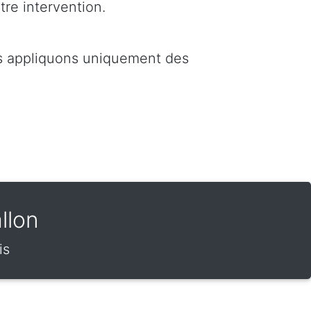
tre intervention.
us appliquons uniquement des
llon
is