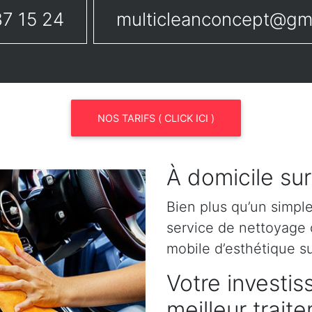
7 15 24
multicleanconcept@gm
NOS TARIFS ( CLICK ICI )
À domicile sur
Bien plus qu’un simpl
service de nettoyage o
mobile d’esthétique su
Votre investis
meilleur trait