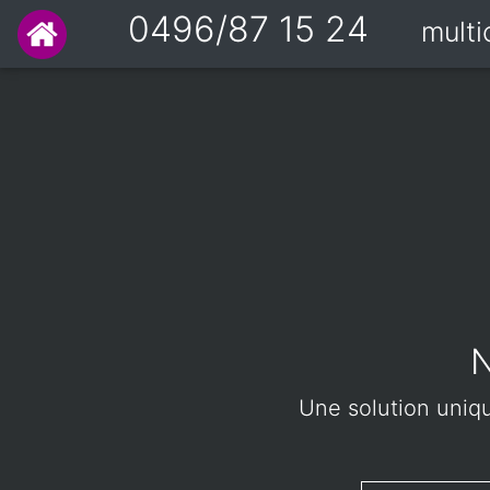
0496/87 15 24
mult
N
Une solution unique