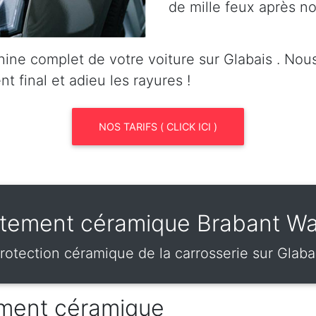
de mille feux après no
ine complet de votre voiture sur Glabais . No
nt final et adieu les rayures !
NOS TARIFS ( CLICK ICI )
itement céramique Brabant Wa
rotection céramique de la carrosserie sur Glaba
tement céramique