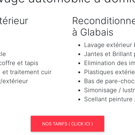
érieur
Reconditionne
à Glabais
Lavage extérieu
cle
Jantes et Brillant
offre et tapis
Elimination des i
et traitement cuir
Plastiques extéri
/extérieur
Bas de pare-chocs
Simonisage / lustr
Scellant peinture
NOS TARIFS ( CLICK ICI )