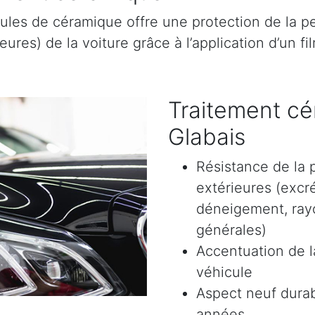
ules de céramique offre une protection de la pe
res) de la voiture grâce à l’application d’un film
Traitement cé
Glabais
Résistance de la 
extérieures (excr
déneigement, rayon
générales)
Accentuation de la
véhicule
Aspect neuf durab
années