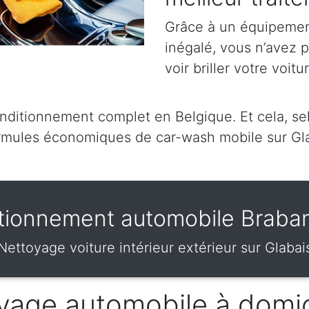
Grâce à un équipement
inégalé, vous n’avez 
voir briller votre voitu
itionnement complet en Belgique. Et cela, selo
mules économiques de car-wash mobile sur Gl
tionnement automobile Braban
Nettoyage voiture intérieur extérieur sur Glabai
vage automobile à domic