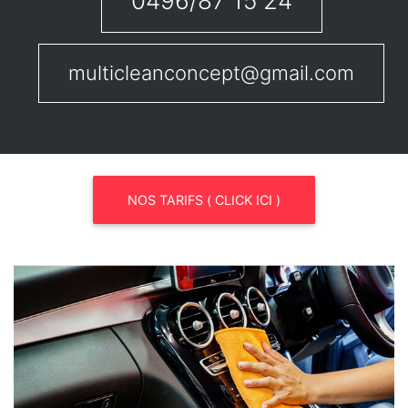
0496/87 15 24
multicleanconcept@gmail.com
NOS TARIFS ( CLICK ICI )