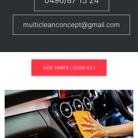
0496/87 15 24
multicleanconcept@gmail.com
NOS TARIFS ( CLICK ICI )