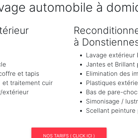
vage automobile à domic
érieur
Reconditionne
à Donstienne
Lavage extérieu
cle
Jantes et Brillant
offre et tapis
Elimination des i
et traitement cuir
Plastiques extéri
/extérieur
Bas de pare-chocs
Simonisage / lustr
Scellant peinture
NOS TARIFS ( CLICK ICI )