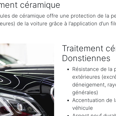
tement céramique
ules de céramique offre une protection de la pe
res) de la voiture grâce à l’application d’un film
Traitement cé
Donstiennes
Résistance de la 
extérieures (excr
déneigement, rayon
générales)
Accentuation de la
véhicule
Aspect neuf durab