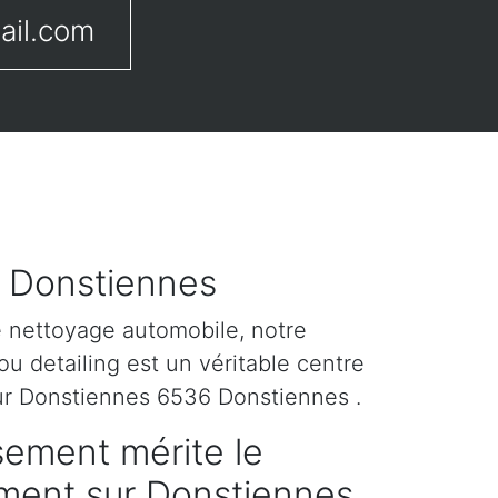
ail.com
r Donstiennes
e nettoyage automobile, notre
u detailing est un véritable centre
ur Donstiennes 6536 Donstiennes .
sement mérite le
tement sur Donstiennes