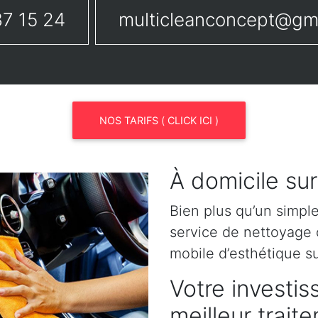
7 15 24
multicleanconcept@gm
NOS TARIFS ( CLICK ICI )
À domicile su
Bien plus qu’un simpl
service de nettoyage o
mobile d’esthétique s
Votre investis
meilleur trai