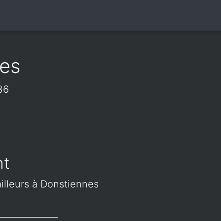
nes
36
nt
ailleurs à Donstiennes