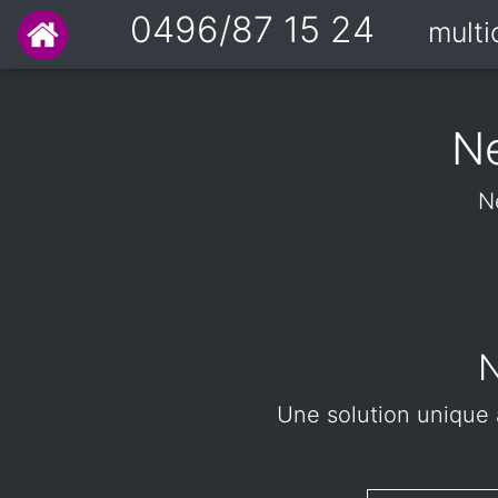
0496/87 15 24
mult
Ne
N
N
Une solution unique à