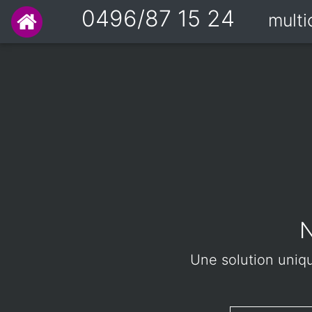
0496/87 15 24
mult
N
Une solution unique