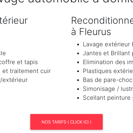
érieur
Reconditionne
à Fleurus
Lavage extérieu
cle
Jantes et Brillant
offre et tapis
Elimination des i
et traitement cuir
Plastiques extéri
/extérieur
Bas de pare-chocs
Simonisage / lustr
Scellant peinture
NOS TARIFS ( CLICK ICI )