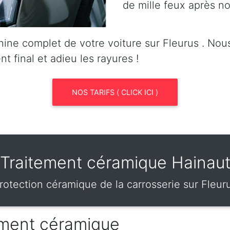
de mille feux après no
ine complet de votre voiture sur Fleurus . No
nt final et adieu les rayures !
NOS TARIFS ( CLICK ICI )
Traitement céramique Hainau
rotection céramique de la carrosserie sur Fleur
tement céramique