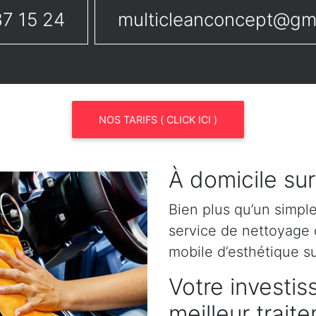
7 15 24
multicleanconcept@gm
NOS TARIFS ( CLICK ICI )
À domicile sur
Bien plus qu’un simpl
service de nettoyage o
mobile d’esthétique su
Votre investis
meilleur trait