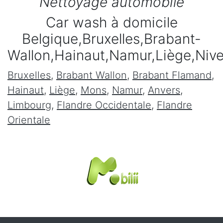
Nettoyage automobile
Car wash à domicile
Belgique,Bruxelles,Brabant-
Wallon,Hainaut,Namur,Liège,Niv
Bruxelles
,
Brabant Wallon
,
Brabant Flamand
,
Hainaut
,
Liège
,
Mons
,
Namur
,
Anvers
,
Limbourg
,
Flandre Occidentale
,
Flandre
Orientale