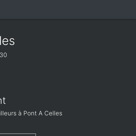
les
230
nt
illeurs à Pont A Celles