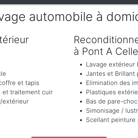
vage automobile à domic
érieur
Reconditionne
à Pont A Cell
Lavage extérieu
cle
Jantes et Brillant
offre et tapis
Elimination des i
et traitement cuir
Plastiques extéri
/extérieur
Bas de pare-chocs
Simonisage / lustr
Scellant peinture