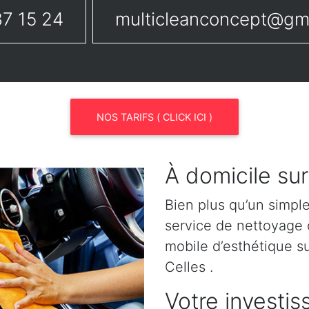
7 15 24
multicleanconcept@gm
NOS TARIFS ( CLICK ICI )
À domicile sur
Bien plus qu’un simpl
service de nettoyage o
mobile d’esthétique s
Celles .
Votre investis