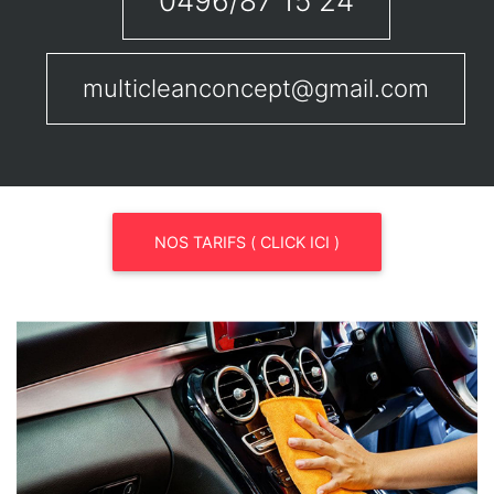
0496/87 15 24
multicleanconcept@gmail.com
NOS TARIFS ( CLICK ICI )