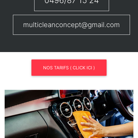
0496/87 15 24
multicleanconcept@gmail.com
NOS TARIFS ( CLICK ICI )