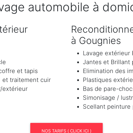
vage automobile à domic
érieur
Reconditionne
à Gougnies
Lavage extérieu
cle
Jantes et Brillant
offre et tapis
Elimination des i
et traitement cuir
Plastiques extéri
/extérieur
Bas de pare-chocs
Simonisage / lustr
Scellant peinture
NOS TARIFS ( CLICK ICI )