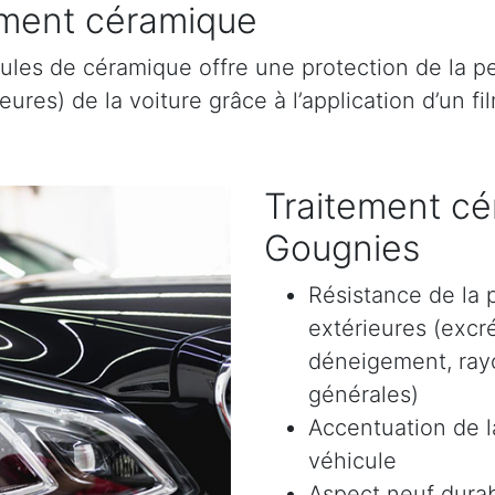
tement céramique
ules de céramique offre une protection de la pe
res) de la voiture grâce à l’application d’un film
Traitement cé
Gougnies
Résistance de la 
extérieures (excr
déneigement, rayon
générales)
Accentuation de la
véhicule
Aspect neuf durab