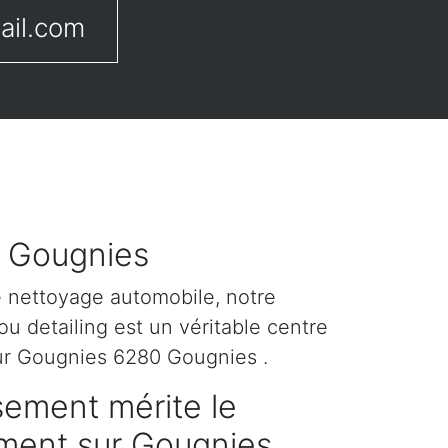
ail.com
r Gougnies
e nettoyage automobile, notre
u detailing est un véritable centre
ur Gougnies 6280 Gougnies .
sement mérite le
tement sur Gougnies