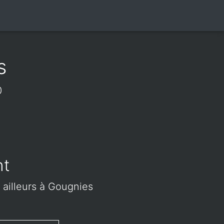
s
0
nt
 ailleurs à Gougnies