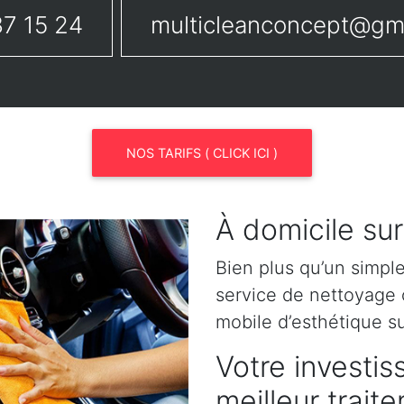
7 15 24
multicleanconcept@gm
NOS TARIFS ( CLICK ICI )
À domicile su
Bien plus qu’un simpl
service de nettoyage o
mobile d’esthétique s
Votre investis
meilleur trai