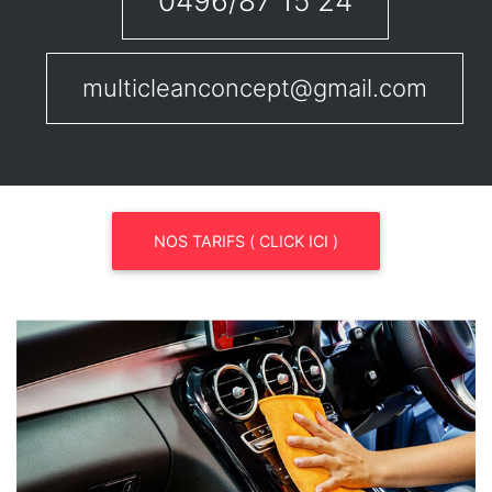
0496/87 15 24
multicleanconcept@gmail.com
NOS TARIFS ( CLICK ICI )