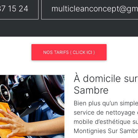
7 15 24
multicleanconcept@gm
NOS TARIFS ( CLICK ICI )
À domicile su
Sambre
Bien plus qu’un simpl
service de nettoyage o
mobile d’esthétique 
Montignies Sur Sambr