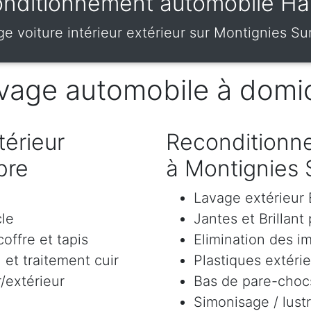
nditionnement automobile Ha
e voiture intérieur extérieur sur Montignies S
vage automobile à domic
érieur
Reconditionne
bre
à Montignies
Lavage extérieu
cle
Jantes et Brillant
offre et tapis
Elimination des i
et traitement cuir
Plastiques extéri
/extérieur
Bas de pare-chocs
Simonisage / lustr