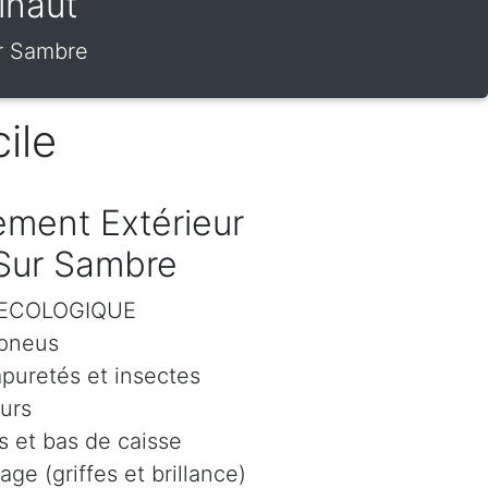
inaut
ur Sambre
ile
ment Extérieur
 Sur Sambre
r ECOLOGIQUE
 pneus
mpuretés et insectes
eurs
 et bas de caisse
age (griffes et brillance)