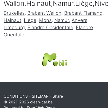
Wallon,Hainaut,Namur,Liège,Niv
Bruxelles
,
Brabant Wallon
,
Brabant Flamand
,
Hainaut
,
Liège
,
Mons
,
Namur
,
Anvers
,
Limbourg
,
Flandre Occidentale
,
Flandre
Orientale
CONDITIONS
-
SITEMAP
-
Share
© 2021–2026
clean-car.be
Powered by Euro Web Page