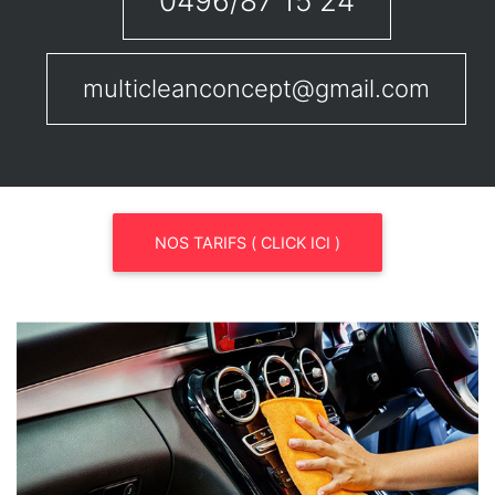
0496/87 15 24
multicleanconcept@gmail.com
NOS TARIFS ( CLICK ICI )