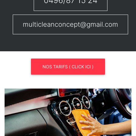
0496/87 15 24
multicleanconcept@gmail.com
NOS TARIFS ( CLICK ICI )