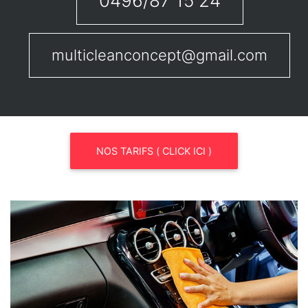
0496/87 15 24
multicleanconcept@gmail.com
NOS TARIFS ( CLICK ICI )