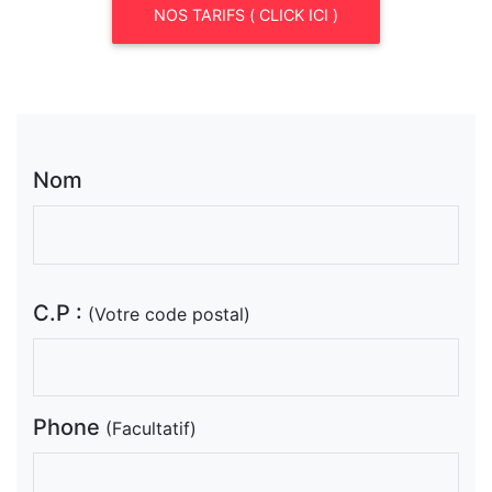
NOS TARIFS ( CLICK ICI )
Nom
C.P :
(Votre code postal)
Phone
(Facultatif)