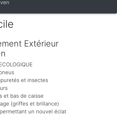
oven
ile
ment Extérieur
en
r ECOLOGIQUE
 pneus
mpuretés et insectes
eurs
 et bas de caisse
age (griffes et brillance)
 permettant un nouvel éclat