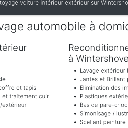
toyage voiture intérieur extérieur sur Wintersh
vage automobile à domic
érieur
Reconditionne
à Wintershov
Lavage extérieu
cle
Jantes et Brillant
offre et tapis
Elimination des i
et traitement cuir
Plastiques extéri
/extérieur
Bas de pare-chocs
Simonisage / lustr
Scellant peinture