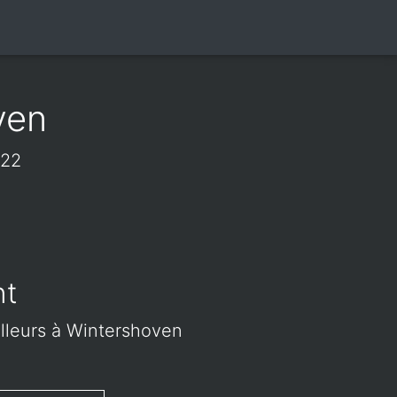
ven
722
nt
ailleurs à Wintershoven