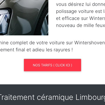
vous désirez lui donn
polissage voiture est l
et efficace sur Winters
nouveau de mille feux
ine complet de votre voiture sur Wintershove
tement final et adieu les rayures !
NOS TARIFS ( CLICK ICI )
Traitement céramique Limbour