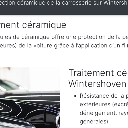
ection céramique de la carrosserie sur Winters
tement céramique
ules de céramique offre une protection de la pe
res) de la voiture grâce à l’application d’un film
Traitement cé
Wintershoven
Résistance de la 
extérieures (excr
déneigement, rayon
générales)