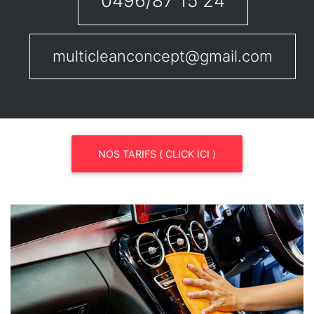
0496/87 15 24
multicleanconcept@gmail.com
NOS TARIFS ( CLICK ICI )