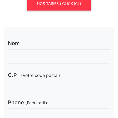
NOS TARIFS ( CLICK ICI )
Nom
C.P :
(Votre code postal)
Phone
(Facultatif)