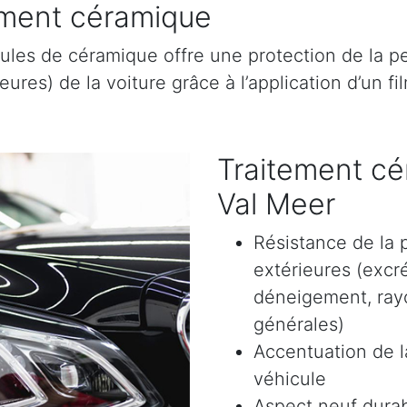
tement céramique
ules de céramique offre une protection de la pe
res) de la voiture grâce à l’application d’un film
Traitement cé
Val Meer
Résistance de la 
extérieures (excr
déneigement, rayon
générales)
Accentuation de la
véhicule
Aspect neuf durab