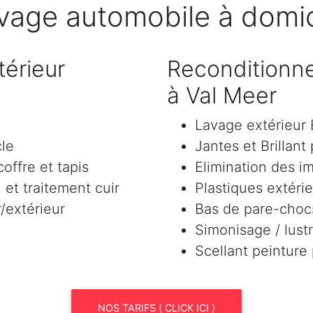
vage automobile à domic
érieur
Reconditionne
à Val Meer
Lavage extérieu
cle
Jantes et Brillant
offre et tapis
Elimination des i
et traitement cuir
Plastiques extéri
/extérieur
Bas de pare-chocs
Simonisage / lustr
Scellant peinture
NOS TARIFS ( CLICK ICI )