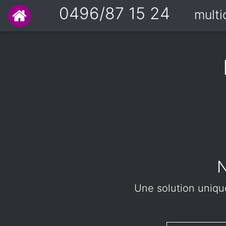
0496/87 15 24
mult
N
Une solution unique