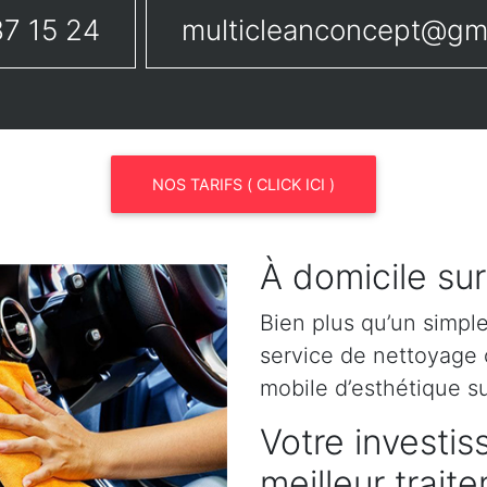
7 15 24
multicleanconcept@gm
NOS TARIFS ( CLICK ICI )
À domicile su
Bien plus qu’un simpl
service de nettoyage o
mobile d’esthétique s
Votre investis
meilleur trait