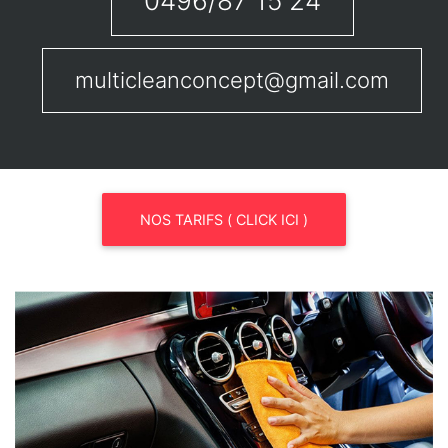
0496/87 15 24
multicleanconcept@gmail.com
NOS TARIFS ( CLICK ICI )