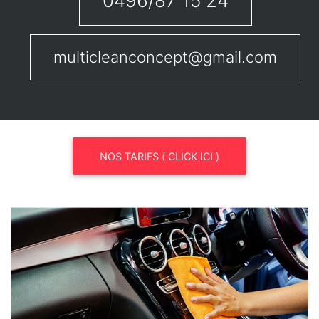
0496/87 15 24
multicleanconcept@gmail.com
NOS TARIFS ( CLICK ICI )