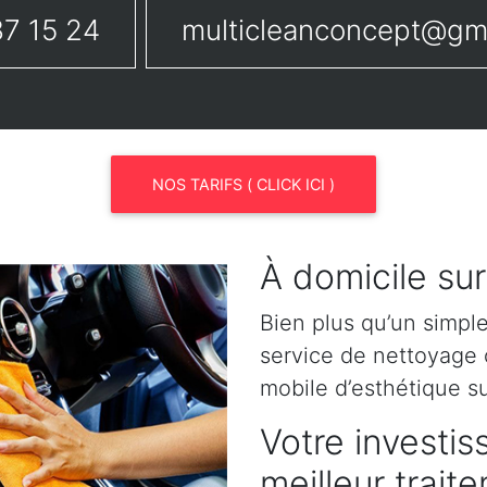
7 15 24
multicleanconcept@gm
NOS TARIFS ( CLICK ICI )
À domicile sur
Bien plus qu’un simpl
service de nettoyage o
mobile d’esthétique s
Votre investis
meilleur trait