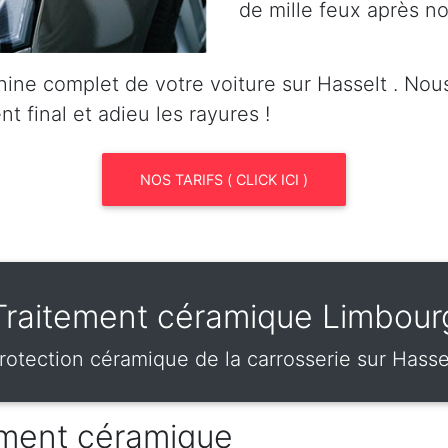
de mille feux après no
ine complet de votre voiture sur Hasselt . No
nt final et adieu les rayures !
NOS TARIFS ( CLICK ICI )
Traitement céramique Limbour
rotection céramique de la carrosserie sur Hasse
tement céramique