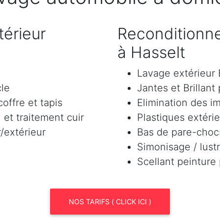
érieur
Reconditionne
à Hasselt
Lavage extérieu
cle
Jantes et Brillant
offre et tapis
Elimination des i
et traitement cuir
Plastiques extéri
/extérieur
Bas de pare-chocs
Simonisage / lustr
Scellant peinture
NOS TARIFS ( CLICK ICI )