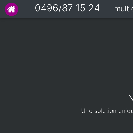
0496/87 15 24
mult
N
Une solution unique